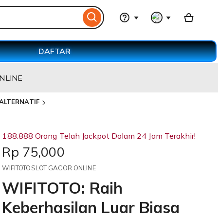
DAFTAR
NLINE
ALTERNATIF
188.888 Orang Telah Jackpot Dalam 24 Jam Terakhir!
Price:
Rp 75,000
WIFITOTOSLOT GACOR ONLINE
WIFITOTO: Raih
Keberhasilan Luar Biasa