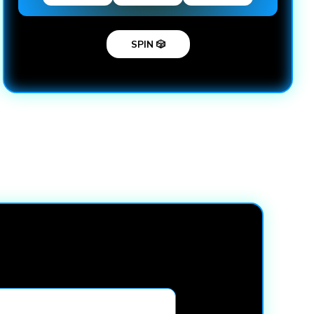
SPIN 🎲