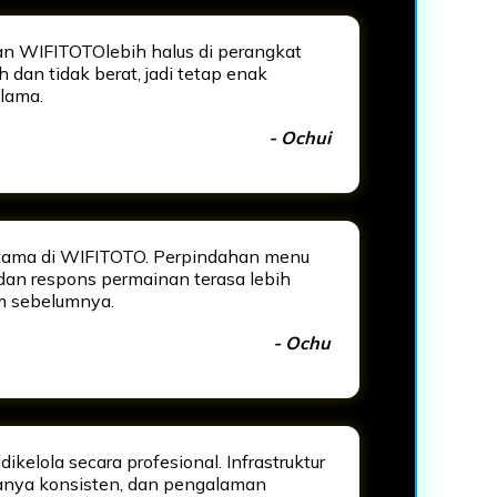
n WIFITOTOlebih halus di perangkat
dan tidak berat, jadi tetap enak
lama.
- Ochui
utama di WIFITOTO. Perpindahan menu
 dan respons permainan terasa lebih
rm sebelumnya.
- Ochu
elola secara profesional. Infrastruktur
manya konsisten, dan pengalaman