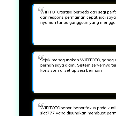
WIFITOTOterasa berbeda dari segi perfo
dan respons permainan cepat, jadi saya
nyaman tanpa gangguan yang menggan
Sejak menggunakan WIFITOTO, ganggua
pernah saya alami. Sistem servernya t
konsisten di setiap sesi bermain.
WIFITOTObenar-benar fokus pada kualit
slot777 yang digunakan membuat perma