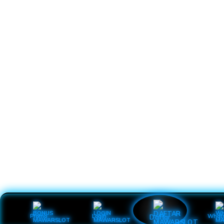
Promo
Login
What
Daftar