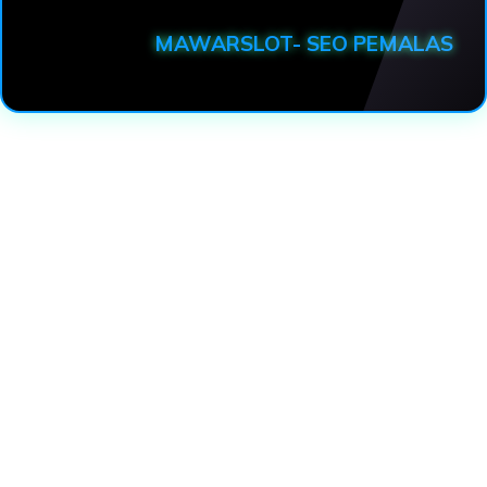
MAWARSLOT- SEO PEMALAS