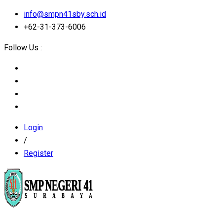
info@smpn41sby.sch.id
+62-31-373-6006
Follow Us :
Login
/
Register