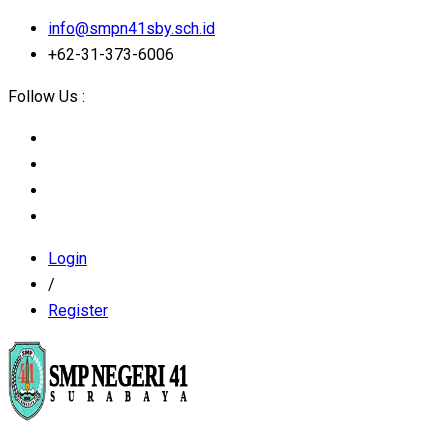
info@smpn41sby.sch.id
+62-31-373-6006
Follow Us :
Login
/
Register