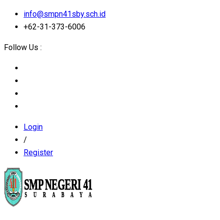
info@smpn41sby.sch.id
+62-31-373-6006
Follow Us :
Login
/
Register