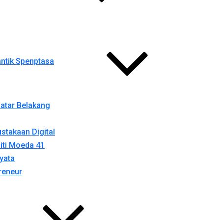
ntik Spenptasa
atar Belakang
stakaan Digital
iti Moeda 41
yata
reneur