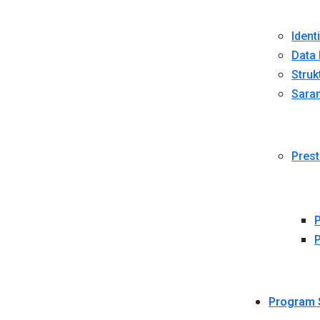
Ident
Data 
Struk
Sara
Prest
P
P
Program 