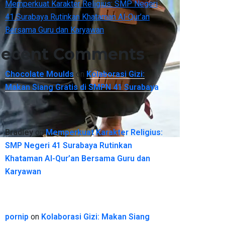
Memperkuat Karakter Religius: SMP Negeri
41 Surabaya Rutinkan Khataman Al-Qur’an
Bersama Guru dan Karyawan
ecent Comments
Chocolate Moulds
on
Kolaborasi Gizi:
Makan Siang Gratis di SMPN 41 Surabaya
Bradley
on
Memperkuat Karakter Religius:
SMP Negeri 41 Surabaya Rutinkan
Khataman Al-Qur’an Bersama Guru dan
Karyawan
pornip
on
Kolaborasi Gizi: Makan Siang