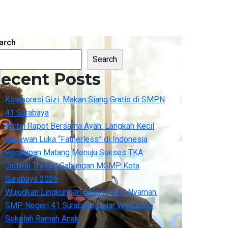
arch
Search
ecent Posts
Kolaborasi Gizi: Makan Siang Gratis di SMPN
41 Surabaya
Ambil Rapot Bersama Ayah: Langkah Kecil
Melawan Luka “Fatherless” di Indonesia
Persiapan Matang Menuju Sukses TKA:
Jadwal Try Out Gabungan MGMP Kota
Surabaya 2026
Wujudkan Lingkungan Belajar yang Nyaman,
SMP Negeri 41 Surabaya Gelar Workshop
Sekolah Ramah Anak