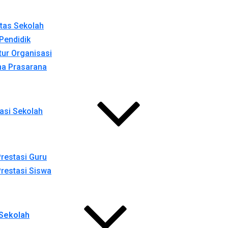
itas Sekolah
Pendidik
tur Organisasi
na Prasarana
asi Sekolah
restasi Guru
restasi Siswa
Sekolah