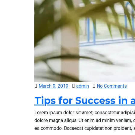
Posted
March 9, 2019
admin
No Comments
on
Tips for Success in 
Lorem ipsum dolor sit amet, consectetur adipisi
dolore magna aliqua. Ut enim ad minim veniam, qu
ea commodo. Bccaecat cupidatat non proident, sun