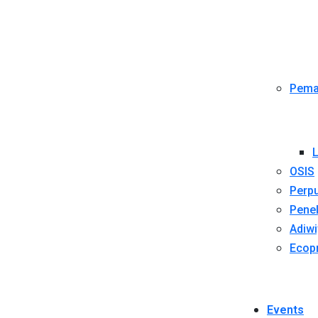
Pema
L
OSIS
Perpu
Penel
Adiwi
Ecop
Events