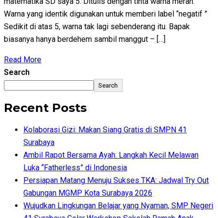
matematika SD saya 5. Ditulis dengan tinta warna merah.
Warna yang identik digunakan untuk memberi label “negatif ”
Sedikit di atas 5, warna tak lagi sebenderang itu. Bapak
biasanya hanya berdehem sambil manggut – […]
Read More
Search
Search
Recent Posts
Kolaborasi Gizi: Makan Siang Gratis di SMPN 41
Surabaya
Ambil Rapot Bersama Ayah: Langkah Kecil Melawan
Luka “Fatherless” di Indonesia
Persiapan Matang Menuju Sukses TKA: Jadwal Try Out
Gabungan MGMP Kota Surabaya 2026
Wujudkan Lingkungan Belajar yang Nyaman, SMP Negeri