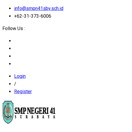
info@smpn41sby.sch.id
+62-31-373-6006
Follow Us :
Login
/
Register