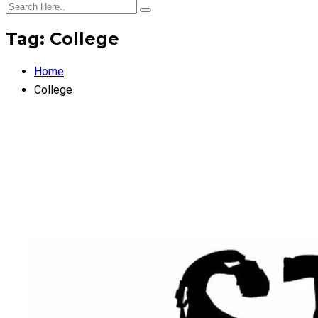
Tag:
College
Home
College