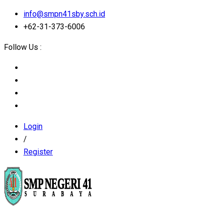
info@smpn41sby.sch.id
+62-31-373-6006
Follow Us :
Login
/
Register