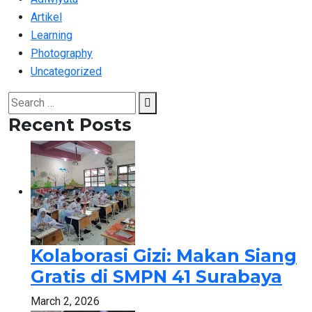
Artikel
Learning
Photography
Uncategorized
Search
Search
for:
Recent Posts
Kolaborasi Gizi: Makan Siang
Gratis di SMPN 41 Surabaya
March 2, 2026