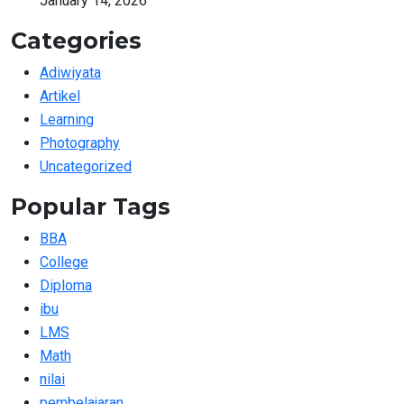
January 14, 2026
Categories
Adiwiyata
Artikel
Learning
Photography
Uncategorized
Popular Tags
BBA
College
Diploma
ibu
LMS
Math
nilai
pembelajaran