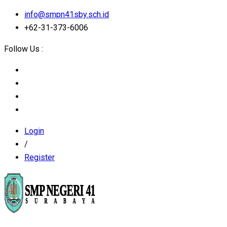
info@smpn41sby.sch.id
+62-31-373-6006
Follow Us :
Login
/
Register