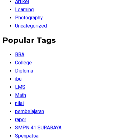
Artikel
Learning
Photography
Uncategorized
Popular Tags
BBA
College
Diploma
ibu
LMS
Math
nilai
pembelajaran
rapor
SMPN 41 SURABAYA
Spenpatsa