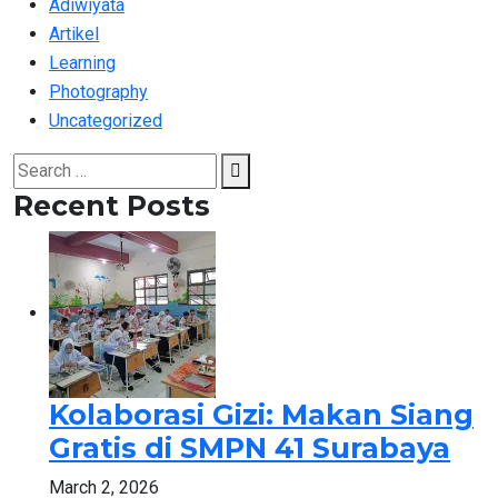
Adiwiyata
Artikel
Learning
Photography
Uncategorized
Search
Search
for:
Recent Posts
Kolaborasi Gizi: Makan Siang
Gratis di SMPN 41 Surabaya
March 2, 2026