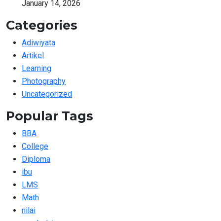
January 14, 2026
Categories
Adiwiyata
Artikel
Learning
Photography
Uncategorized
Popular Tags
BBA
College
Diploma
ibu
LMS
Math
nilai