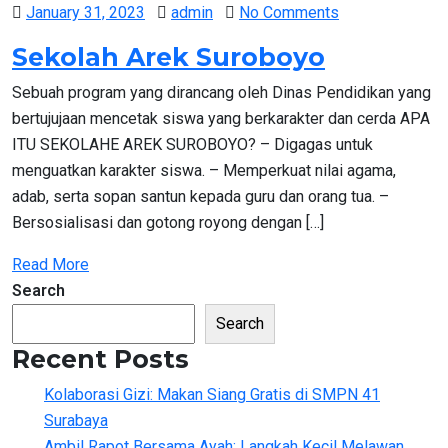
Posted
January 31, 2023
admin
No Comments
on
Sekolah Arek Suroboyo
Sebuah program yang dirancang oleh Dinas Pendidikan yang
bertujujaan mencetak siswa yang berkarakter dan cerda APA
ITU SEKOLAHE AREK SUROBOYO? – Digagas untuk
menguatkan karakter siswa. – Memperkuat nilai agama,
adab, serta sopan santun kepada guru dan orang tua. –
Bersosialisasi dan gotong royong dengan […]
Read More
Search
Search
Recent Posts
Kolaborasi Gizi: Makan Siang Gratis di SMPN 41
Surabaya
Ambil Rapot Bersama Ayah: Langkah Kecil Melawan