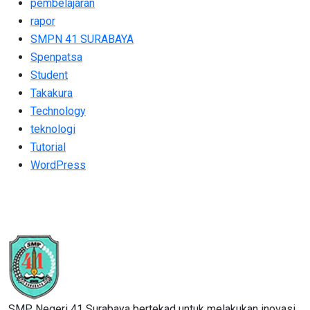
pembelajaran
rapor
SMPN 41 SURABAYA
Spenpatsa
Student
Takakura
Technology
teknologi
Tutorial
WordPress
SMP Negeri 41 Surabaya bertekad untuk melakukan inovasi